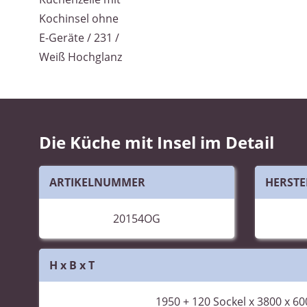
Die Küche mit Insel im Detail
ARTIKELNUMMER
HERSTE
20154OG
H x B x T
1950 +
120
Sockel x 3800 x 6