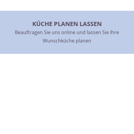
KÜCHE ONLINE KAUFEN
KÜCHE PLANEN LASSEN
Kaufen Sie Ihre Küche günstig und direkt online
Beauftragen Sie uns online und lassen Sie Ihre
Wunschküche planen