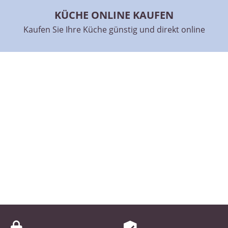
KÜCHE ONLINE KAUFEN
KÜCHE PLANEN LASSEN
Kaufen Sie Ihre Küche günstig und direkt online
Beauftragen Sie uns online und lassen Sie Ihre
Wunschküche planen