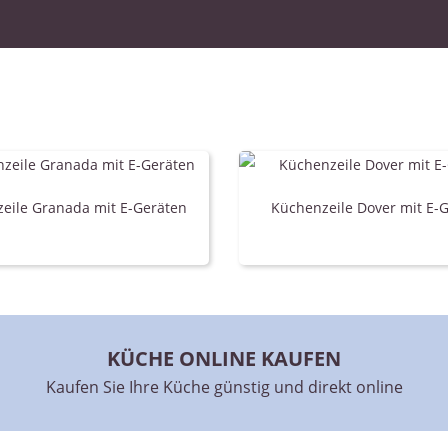
eile Granada mit E-Geräten
Küchenzeile Dover mit E-
KÜCHE ONLINE KAUFEN
KÜCHE PLANEN LASSEN
ftragen Sie uns online und lassen Sie Ihre Wunschküche p
Kaufen Sie Ihre Küche günstig und direkt online