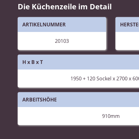
Die Küchenzeile im Detail
ARTIKELNUMMER
HERSTE
20103
H x B x T
1950 +
120
Sockel x 2700 x 6
ARBEITSHÖHE
910mm