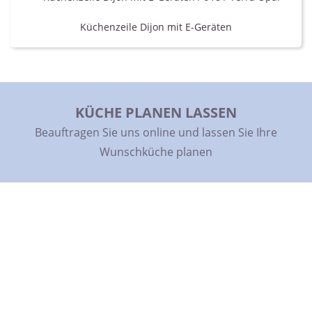
Küchenzeile Dijon mit E-Geräten
KÜCHE ONLINE KAUFEN
KÜCHE PLANEN LASSEN
Kaufen Sie Ihre Küche günstig und direkt online
Beauftragen Sie uns online und lassen Sie Ihre
Wunschküche planen