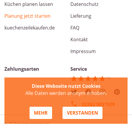
Küchen planen lassen
Datenschutz
Planung jetzt starten
Lieferung
kuechenzeilekaufen.de
FAQ
Kontakt
Impressum
Zahlungsarten
Service
Diese Webseite nutzt Cookies
Alle Daten werden anonym erhoben.
02302 9831928
MEHR
VERSTANDEN
© 2026 kitchen-planner.net